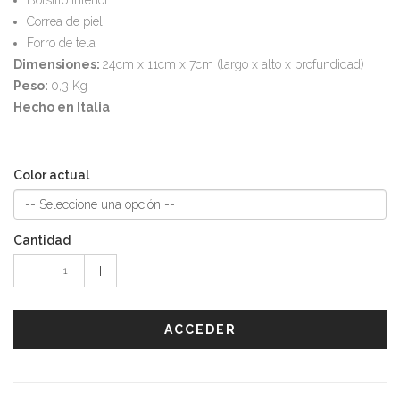
Correa de piel
Forro de tela
Dimensiones:
24cm x 11cm x 7cm (largo x alto x profundidad)
Peso:
0,3 Kg
Hecho en Italia
Color actual
Cantidad
ACCEDER