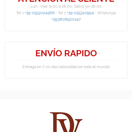
Lun. -Vier. 9.00 a 18.00; Sáb 9.30-18.00
Tel 1
+39 0553024566
- Tel 2
+39 055310994
- WhatsApp
+393808920147
Sydney
ENVÍO RAPIDO
Entrega en 7-10 días laborables en todo el mundo