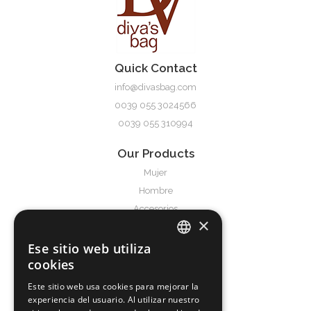
Clelia
Quick Contact
info@divasbag.com
0039 055 3024566
0039 055 310994
Our Products
Mujer
Hombre
Accesorios
×
Service & Support
Ese sitio web utiliza
ITALIAN
Términos y condiciones
cookies
Frequently Asked Questions
ENGLISH
Este sitio web usa cookies para mejorar la
experiencia del usuario. Al utilizar nuestro
SPANISH
About us