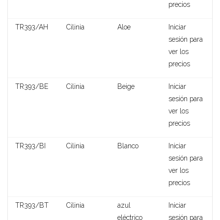
precios
Shannon
TR393/AH
Cilinia
Aloe
Iniciar
sesión para
ver los
precios
TR393/BE
Cilinia
Beige
Iniciar
sesión para
ver los
precios
TR393/BI
Cilinia
Blanco
Iniciar
sesión para
ver los
precios
Clotilde
TR393/BT
Cilinia
azul
Iniciar
eléctrico
sesión para