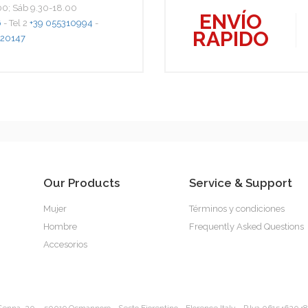
.00; Sáb 9.30-18.00
ENVÍO
6
- Tel 2
+39 055310994
-
RAPIDO
20147
Our Products
Service & Support
Mujer
Términos y condiciones
Hombre
Frequently Asked Questions
Accesorios
Senna, 20 – 50019 Osmannoro - Sesto Fiorentino - Florence Italy - P.Iva 0615462048