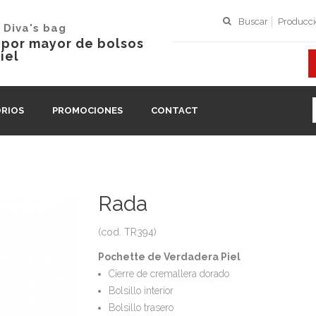
Buscar
Producc
 Diva's bag
l por mayor de bolsos
iel
RIOS
PROMOCIONES
CONTACT
Rada
(cod. TR394)
Pochette de Verdadera Piel
Cierre de cremallera dorado
Bolsillo interior
Bolsillo trasero