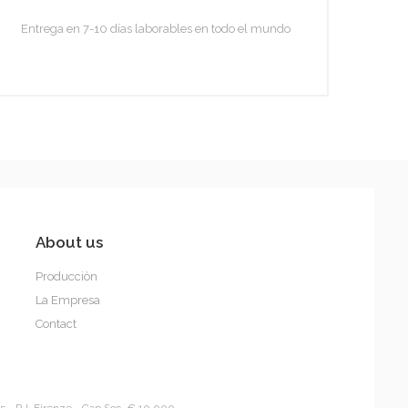
Entrega en 7-10 días laborables en todo el mundo
About us
Producciòn
La Empresa
Contact
5 - R.I. Firenze - Cap.Soc. € 10.000