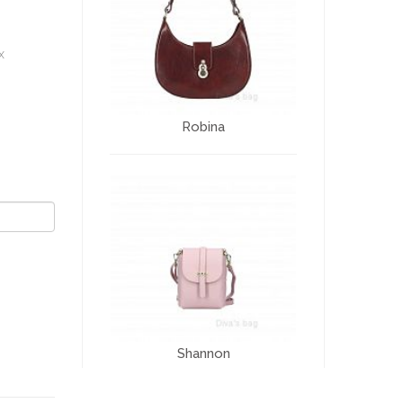
x
Robina
Shannon