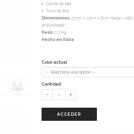
Correa de piel
Forro de tela
Dimensiones:
22cm x 13cm x 6cm (largo x alto 
profundidad)
Peso:
0,3 Kg
Hecho en Italia
Color actual
Cantidad
ACCEDER