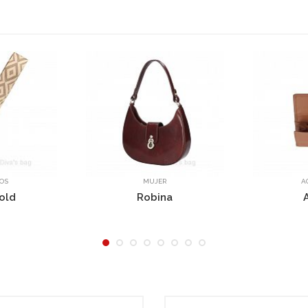
JER
ACCESORIOS
ina
AG5786