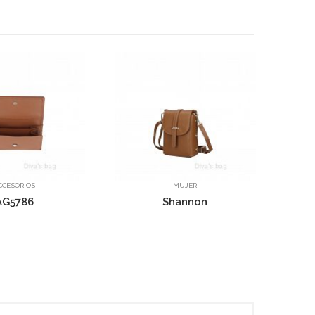
MUJER
MUJER
Shannon
Mary