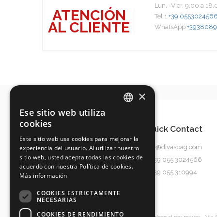
Lun. -Vier. 9.00 a 18
ATENCIÓN
Tel 1
+39 055302456
AL CLIENTE
WhatsApp
+3938089
×
Ese sitio web utiliza
ITALIAN
cookies
Quick Contact
ENGLISH
Este sitio web usa cookies para mejorar la
info@divasbag.com
experiencia del usuario. Al utilizar nuestro
SPANISH
sitio web, usted acepta todas las cookies de
0039 055 3024566
GERMAN
acuerdo con nuestra Política de cookies.
0039 055 310994
Más información
COOKIES ESTRICTAMENTE
NECESARIAS
COOKIES DE RENDIMIENTO
Diva's Srl
Bolsos al por mayor
- Via 