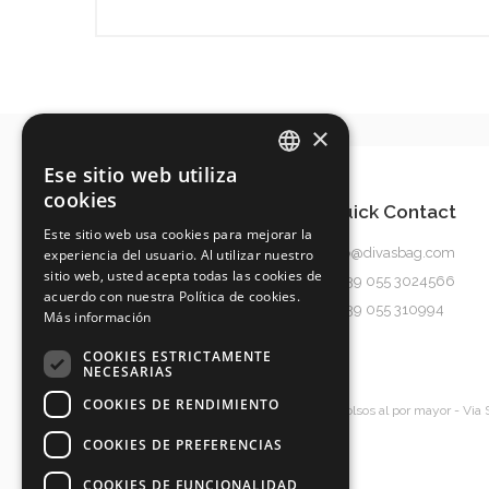
×
Ese sitio web utiliza
ITALIAN
cookies
Quick Contact
ENGLISH
Este sitio web usa cookies para mejorar la
info@divasbag.com
experiencia del usuario. Al utilizar nuestro
SPANISH
sitio web, usted acepta todas las cookies de
0039 055 3024566
GERMAN
acuerdo con nuestra Política de cookies.
0039 055 310994
Más información
COOKIES ESTRICTAMENTE
NECESARIAS
COOKIES DE RENDIMIENTO
Diva's Srl
Bolsos al por mayor
- Via 
COOKIES DE PREFERENCIAS
COOKIES DE FUNCIONALIDAD