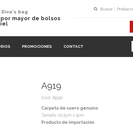
Buscar
Producc
 Diva's bag
l por mayor de bolsos
iel
RIOS
PROMOCIONES
CONTACT
A919
(cod. A919)
Carpeta de cuero
genuino
Tamaño: 10,5cm x 9cm
Producto de importación