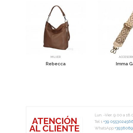
MUJER
ACCESORIOS
ebecca
Imma Gold
Lun. -Vier. 9.00 a 18
ATENCIÓN
Tel 1
+39 055302456
AL CLIENTE
WhatsApp
+3938089