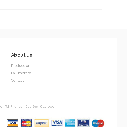
Titti
About us
Producciòn
La Empresa
Contact
Tobia Multicolor
5 - R.I. Firenze - Cap.Soc. € 10.000