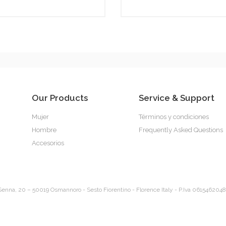
Our Products
Service & Support
Mujer
Términos y condiciones
Hombre
Frequently Asked Questions
Accesorios
Senna, 20 – 50019 Osmannoro - Sesto Fiorentino - Florence Italy - P.Iva 0615462048