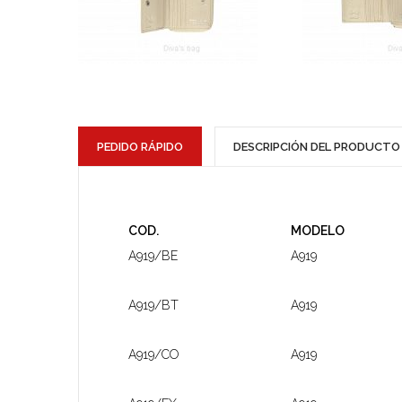
PEDIDO RÁPIDO
DESCRIPCIÓN DEL PRODUCTO
COD.
MODELO
A919/BE
A919
A919/BT
A919
A919/CO
A919