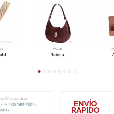
MUJER
ACCESORIOS
Robina
AG5786
.00; Sáb 9.30-18.00
ENVÍO
6
- Tel 2
+39 055310994
-
RAPIDO
20147