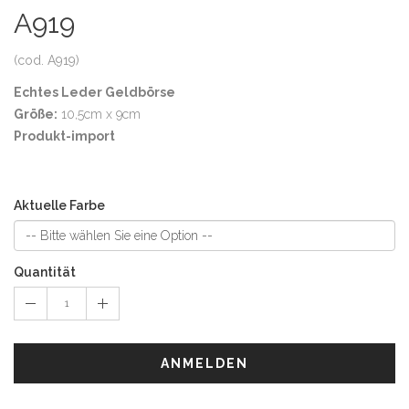
A919
(cod. A919)
Echtes Leder Geldbörse
Größe:
10,5cm x 9cm
Produkt-import
Aktuelle Farbe
Quantität
ANMELDEN