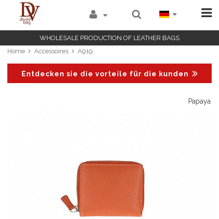
WHOLESALE PRODUCTION OF LEATHER BAGS
Home
Accessoires
A919
Entdecken sie die vorteile für die kunden
ge
Papaya