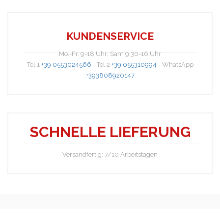
KUNDENSERVICE
Mo.-Fr. 9-18 Uhr; Sam 9:30-16 Uhr
Tel 1
+39 0553024566
- Tel 2
+39 055310994
- WhatsApp
+393808920147
A1557B
SCHNELLE LIEFERUNG
Versandfertig: 7/10 Arbeitstagen