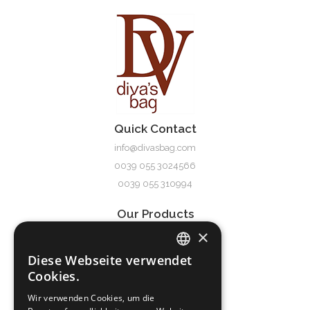
Quick Contact
A78881
info@divasbag.com
0039 055 3024566
0039 055 310994
Our Products
×
Damen
Herren
Diese Webseite verwendet
ITALIAN
Accessoires
Cookies.
ENGLISH
Service & Support
Wir verwenden Cookies, um die