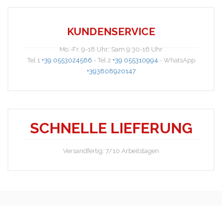
KUNDENSERVICE
Mo.-Fr. 9-18 Uhr; Sam 9:30-16 Uhr
Tel 1
+39 0553024566
- Tel 2
+39 055310994
- WhatsApp
+393808920147
SCHNELLE LIEFERUNG
A1555B
Versandfertig: 7/10 Arbeitstagen