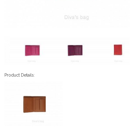
Product Details: