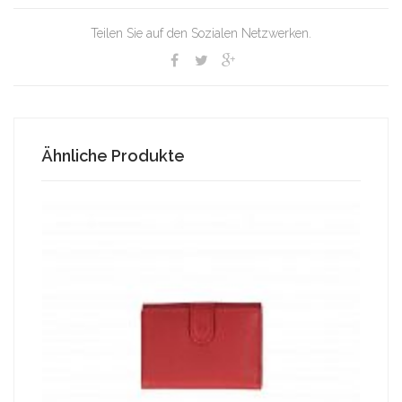
Teilen Sie auf den Sozialen Netzwerken.
Ähnliche Produkte