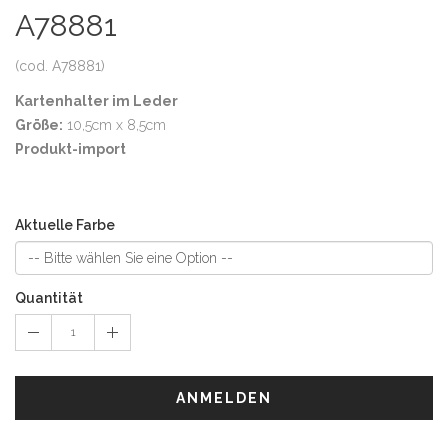
A78881
(cod. A78881)
Kartenhalter im Leder
Größe:
10,5cm x 8,5cm
Produkt-import
Aktuelle Farbe
Quantität
ANMELDEN