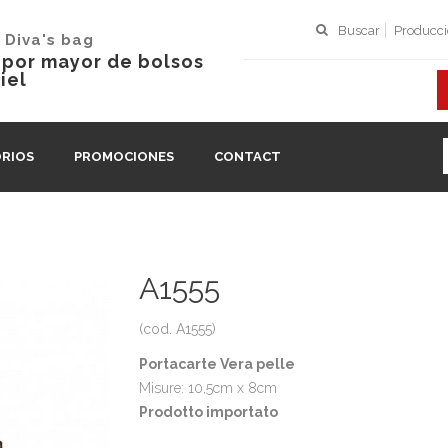
Buscar
Producc
 Diva's bag
l por mayor de bolsos
iel
RIOS
PROMOCIONES
CONTACT
A1555
(cod. A1555)
Portacarte Vera pelle
Misure: 10,5cm x 8cm
Prodotto importato