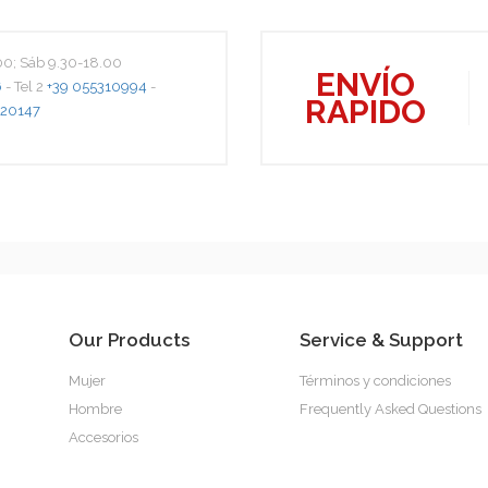
.00; Sáb 9.30-18.00
ENVÍO
6
- Tel 2
+39 055310994
-
RAPIDO
20147
Our Products
Service & Support
Mujer
Términos y condiciones
Hombre
Frequently Asked Questions
Accesorios