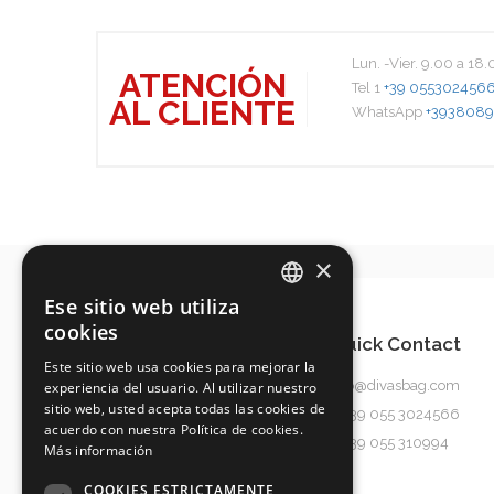
Lun. -Vier. 9.00 a 18
ATENCIÓN
Tel 1
+39 055302456
AL CLIENTE
WhatsApp
+3938089
×
Ese sitio web utiliza
ITALIAN
cookies
Quick Contact
ENGLISH
Este sitio web usa cookies para mejorar la
info@divasbag.com
experiencia del usuario. Al utilizar nuestro
SPANISH
sitio web, usted acepta todas las cookies de
0039 055 3024566
GERMAN
acuerdo con nuestra Política de cookies.
0039 055 310994
Más información
COOKIES ESTRICTAMENTE