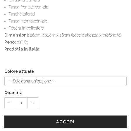
Tasca frontale con zip
Tasche laterali
Tasca interna con zip
Fodera in poliestere
Dimensioni:
26cm x 32cm x 16cm (base x altezza x profondità)
Peso:
0,9 Kg
Prodotta in Italia
Colore attuale
Quantità
ACCEDI