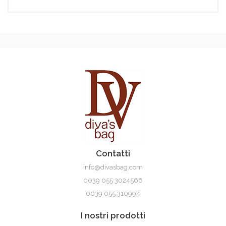
Sydney
Contatti
info@divasbag.com
0039 055 3024566
0039 055 310994
I nostri prodotti