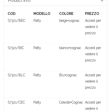
Product info
COD.
MODELLO
COLORE
PREZZO
S7321/BEC
Patty
beige+cognac
Accedi per
vedere il
prezzo
Shannon
S7321/BIC
Patty
bianco+cognac
Accedi per
vedere il
prezzo
S7321/BLC
Patty
Blu+cognac
Accedi per
vedere il
prezzo
S7321/CEC
Patty
Celeste+Cognac
Accedi per
vedere il