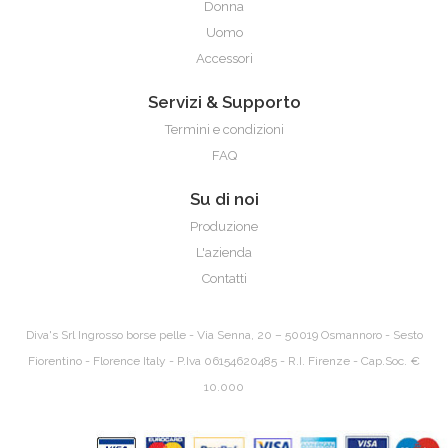
Donna
Uomo
Accessori
Servizi & Supporto
Termini e condizioni
Clelia
FAQ
Su di noi
Produzione
L'azienda
Contatti
Diva's Srl
Ingrosso borse pelle
- Via Senna, 20 – 50019 Osmannoro - Sesto
Fiorentino - Florence Italy - P.Iva 06154620485 - R.I. Firenze - Cap.Soc. €
10.000