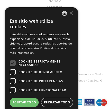
Hombre
Accesorios
×
Service & Support
Ese sitio web utiliza
ITALIAN
Términos y condiciones
cookies
Frequently Asked Questions
ENGLISH
Este sitio web usa cookies para mejorar la
experiencia del usuario. Al utilizar nuestro
SPANISH
About us
sitio web, usted acepta todas las cookies de
GERMAN
acuerdo con nuestra Política de cookies.
Producciòn
Más información
La Empresa
Contact
COOKIES ESTRICTAMENTE
NECESARIAS
COOKIES DE RENDIMIENTO
Diva's Srl
Bolsos al por mayor
- Via Senna, 20 – 50019 Osmannoro - Sesto
Fiorentino - Florence Italy - P.Iva 06154620485 - R.I. Firenze - Cap.Soc. €
COOKIES DE PREFERENCIAS
frieda
10.000
COOKIES DE FUNCIONALIDAD
ACEPTAR TODO
RECHAZAR TODO