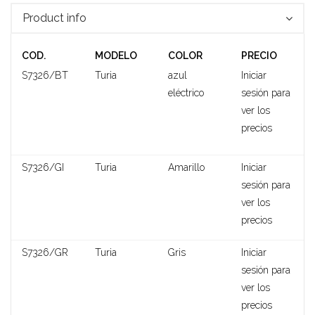
Product info
COD.
MODELO
COLOR
PRECIO
S7326/BT
Turia
azul
Iniciar
eléctrico
sesión para
ver los
precios
Shannon
S7326/GI
Turia
Amarillo
Iniciar
sesión para
ver los
precios
S7326/GR
Turia
Gris
Iniciar
sesión para
ver los
precios