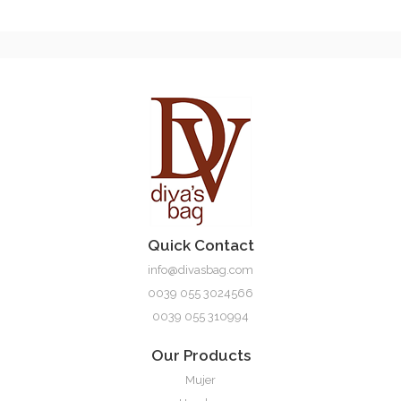
Cilinia
Quick Contact
info@divasbag.com
0039 055 3024566
0039 055 310994
Our Products
Elsie
Mujer