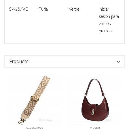
S7326/VE
Turia
Verde
Iniciar
sesión para
ver los
precios
Clotilde
Products
ACCESORIOS
MUJER