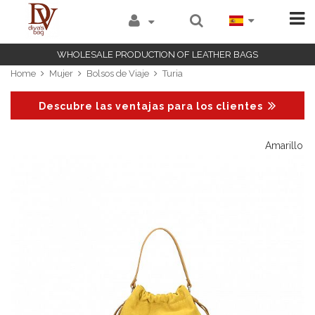
WHOLESALE PRODUCTION OF LEATHER BAGS
Home
Mujer
Bolsos de Viaje
Turia
Descubre las ventajas para los clientes
de
Amarillo