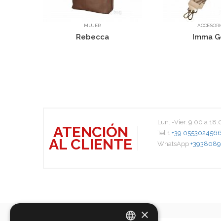
MUJER
ACCESORIOS
Rebecca
Imma Gold
Lun. -Vier. 9.00 a 18
ATENCIÓN
Tel 1
+39 055302456
AL CLIENTE
WhatsApp
+3938089
×