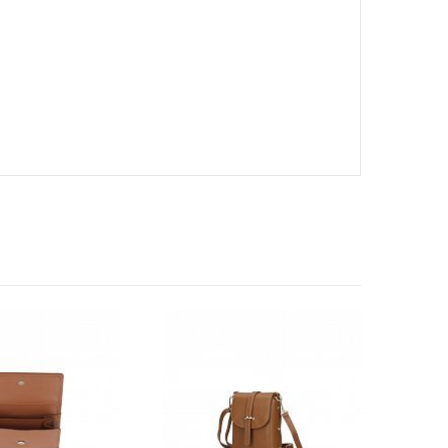
Elsie
frieda