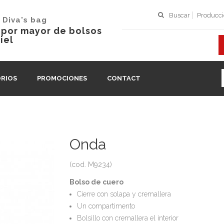
Buscar
Producc
 Diva's bag
l por mayor de bolsos
iel
RIOS
PROMOCIONES
CONTACT
Onda
(cod. M9234)
Bolso de cuero
Cierre con solapa y cremallera
Un compartimento
Bolsillo con cremallera el interior