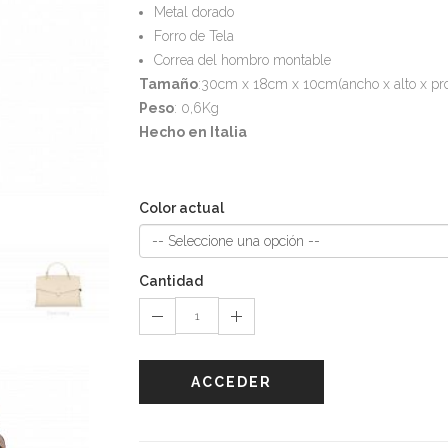
Metal dorado
Forro de Tela
Correa del hombro montable
Tamaño
:30cm x 18cm x 10cm(ancho x alto x pr
Peso
: 0,6Kg
Hecho en Italia
Color actual
Cantidad
ACCEDER