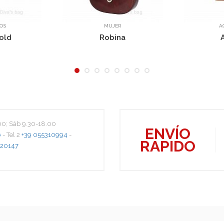
MUJER
ACCESOR
Robina
AG57
.00; Sáb 9.30-18.00
ENVÍO
6
- Tel 2
+39 055310994
-
RAPIDO
20147