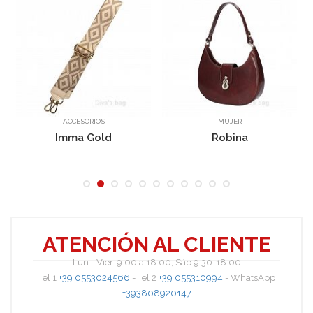
ACCESORIOS
MUJER
Imma Gold
Robina
ATENCIÓN AL CLIENTE
Rada
Lun. -Vier. 9.00 a 18.00; Sáb 9.30-18.00
Tel 1
+39 0553024566
- Tel 2
+39 055310994
- WhatsApp
+393808920147