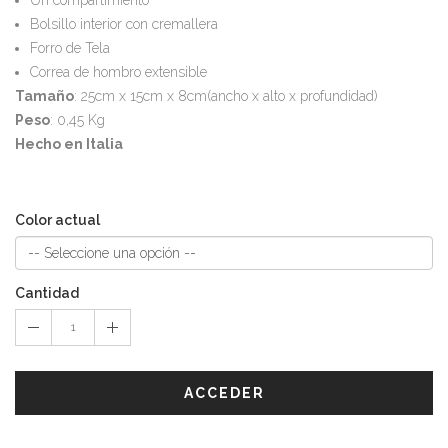
Bolsillo interior con cremallera
Forro de Tela
Correa de hombro extensible
Tamaño
: 25cm x 15cm x 8cm(ancho x alto x profundidad)
Peso
: 0,45 Kg
Hecho en Italia
Color actual
Cantidad
ACCEDER