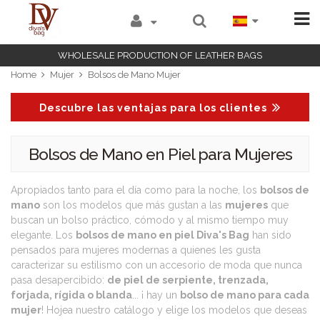
WHOLESALE PRODUCTION OF LEATHER BAGS
Home
Mujer
Bolsos de Mano Mujer
Descubre las ventajas para los clientes
Bolsos de Mano en Piel para Mujeres
Apropiados tanto para el día como para la noche, los
bolsos de
mano
son los modelos que más gustan a las
mujeres
que
buscan un bolso práctico, cómodo y al mismo tiempo muy
elegante. Los
bolsos de mano en piel Diva's Bag
han sido
pensados para mujeres modernas a quienes les gusta
caracterizar su estilismo con un accesorio de moda que nunca
pasa desapercibido:
de piel de serpiente, trenzada,
forjada, rígida o blanda
... ¡ hay un
bolso de mano para cada
mujer
! Hojea nuestro catálogo y elige los modelos que deseas