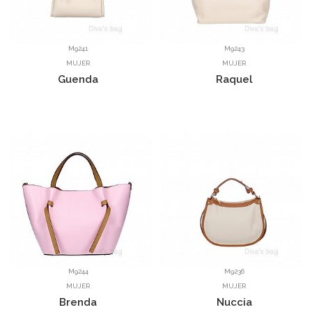
M9241
M9243
MUJER
MUJER
Guenda
Raquel
M9244
M9236
MUJER
MUJER
Brenda
Nuccia