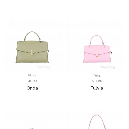
M9234
M9233
MUJER
MUJER
Onda
Fulvia