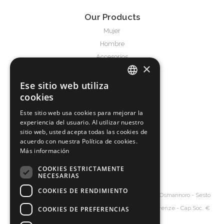
Our Products
Mujer
Hombre
Accesorios
×
Service & Support
Ese sitio web utiliza
ITALIAN
Términos y condiciones
cookies
Frequently Asked Questions
ENGLISH
Este sitio web usa cookies para mejorar la
experiencia del usuario. Al utilizar nuestro
SPANISH
About us
sitio web, usted acepta todas las cookies de
GERMAN
acuerdo con nuestra Política de cookies.
Producciòn
Más información
La Empresa
Contact
COOKIES ESTRICTAMENTE
NECESARIAS
COOKIES DE RENDIMIENTO
Diva's Srl
Bolsos al por mayor
- Via Senna, 20 – 50019 Osmannoro - Sesto
Fiorentino - Florence Italy - P.Iva 06154620485 - R.I. Firenze - Cap.Soc. €
COOKIES DE PREFERENCIAS
10.000