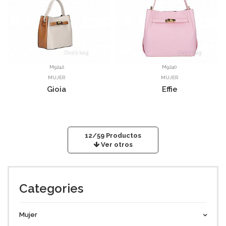
M9242
M9240
MUJER
MUJER
Gioia
Effie
12/59
Productos
Ver otros
Categories
Mujer