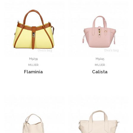
M9239
M9245
MUJER
MUJER
Flaminia
Calista