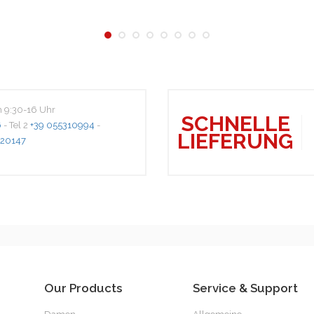
m 9:30-16 Uhr
SCHNELLE
6
- Tel 2
+39 055310994
-
LIEFERUNG
20147
Our Products
Service & Support