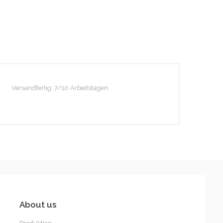
Elsie
Versandfertig: 7/10 Arbeitstagen
frieda
About us