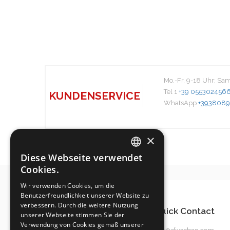
Mo.-Fr. 9-18 Uhr; Sa
Tel 1
+39 055302456
KUNDENSERVICE
WhatsApp
+3938089
×
Diese Webseite verwendet
ITALIAN
Cookies.
ENGLISH
Wir verwenden Cookies, um die
Benutzerfreundlichkeit unserer Website zu
SPANISH
verbessern. Durch die weitere Nutzung
Quick Contact
GERMAN
unserer Webseite stimmen Sie der
Verwendung von Cookies gemäß unserer