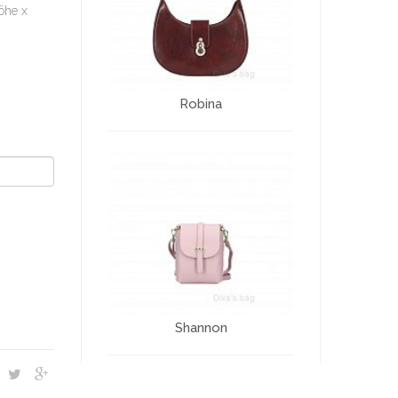
öhe x
Robina
Shannon