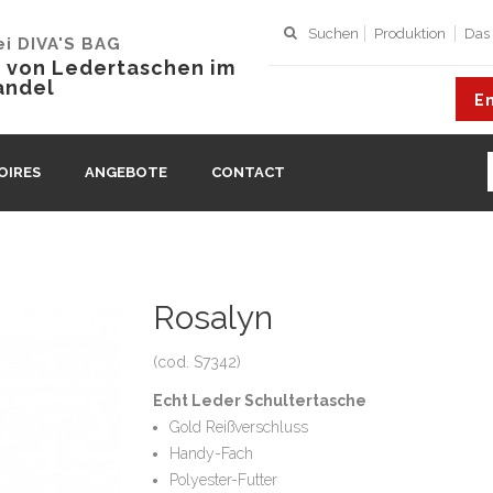
Suchen
Produktion
Das
i DIVA'S BAG
f von Ledertaschen im
andel
En
OIRES
ANGEBOTE
CONTACT
Rosalyn
(cod. S7342)
Echt Leder Schultertasche
Gold Reißverschluss
Handy-Fach
Polyester-Futter