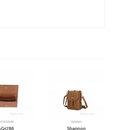
AA095
DONNA
DONNA
Shannon
Mary