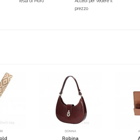
Testa di Moro
Accedi per vedere il
prezzo
DONNA
ACCESSORI
Robina
AG5786