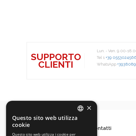
Lun. - Ven. 9.00-18.
SUPPORTO
Tel 1
+39 055302456
CLIENTI
WhatsApp
+3938089
×
Questo sito web utilizza
ITALIAN
cookie
Contatti
ENGLISH
Questo sito web utilizza i cookie per