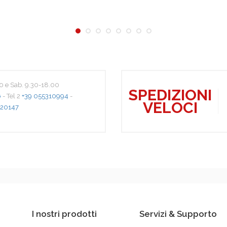
00 e Sab. 9.30-18.00
SPEDIZIONI
6
- Tel 2
+39 055310994
-
VELOCI
20147
I nostri prodotti
Servizi & Supporto