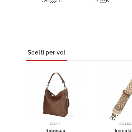
AB1555/TM
A1555B
Scelti per voi
DONNA
ACCESSORI
Rebecca
Imma Gold