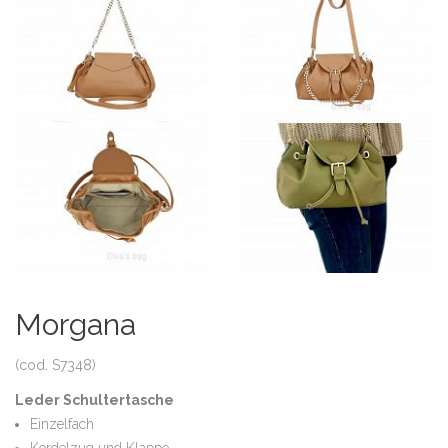
Morgana
(cod. S7348)
Leder Schultertasche
Einzelfach
Kordelzug und Klappe