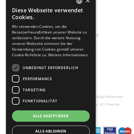
×
Herren
Diese Webseite verwendet
ITALIAN
Accessoires
Cookies.
ENGLISH
Service & Support
Wir verwenden Cookies, um die
Benutzerfreundlichkeit unserer Website zu
SPANISH
Allgemeine Geschäftsbedingungen
verbessern. Durch die weitere Nutzung
Pepita
GERMAN
Frequently Asked Questions
unserer Webseite stimmen Sie der
Verwendung von Cookies gemäß unserer
Cookie-Richtlinie zu.
Weitere Informationen
About us
Produktion
UNBEDINGT ERFORDERLICH
Das Unternehemen
PERFORMANCE
Contact
TARGETING
Diva's Srl
Ledertasche großhandel
- Via Senna, 20 – 50019 Osmannoro -
FUNKTIONALITÄT
Sesto Fiorentino - Florence Italy - P.Iva 06154620485 - R.I. Firenze -
Cap.Soc. € 10.000
ALLE AKZEPTIEREN
ALLE ABLEHNEN