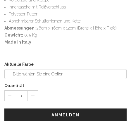
Innentasche mit Reißverschluss
Polyester-Futter
Abnehmbarer Schulterriemen und Kette
Abmessungen
:
26cm x 16cm x 12cm (Breite x Höhe x Tiefe)
Gewicht:
0, 5 Kg
Made in Italy
Aktuelle Farbe
Quantität
ANMELDEN