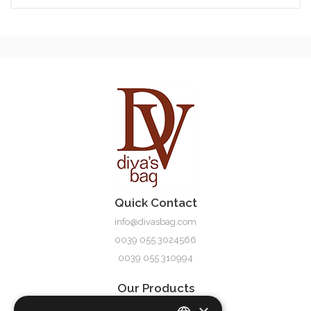
frieda
Quick Contact
info@divasbag.com
0039 055 3024566
0039 055 310994
Our Products
Damen