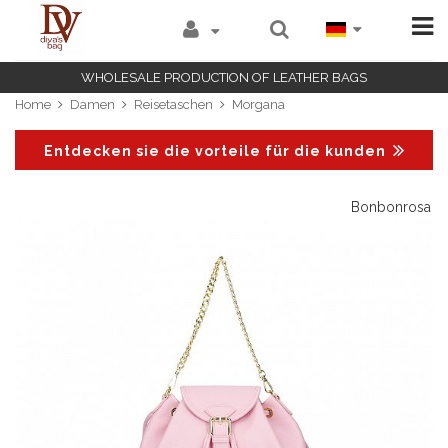
WHOLESALE PRODUCTION OF LEATHER BAGS
Home
Damen
Reisetaschen
Morgana
Entdecken sie die vorteile für die kunden
b
Bonbonrosa