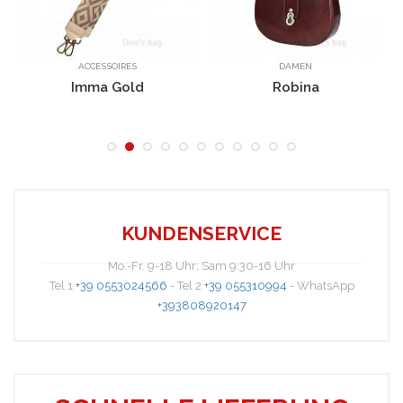
ACCESSOIRES
DAMEN
Imma Gold
Robina
Cilinia
KUNDENSERVICE
Mo.-Fr. 9-18 Uhr; Sam 9:30-16 Uhr
Tel 1
+39 0553024566
- Tel 2
+39 055310994
- WhatsApp
+393808920147