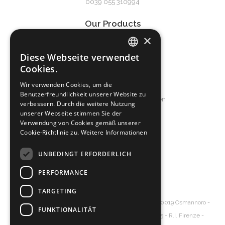
0039 055 310994
Our Products
frieda
×
Damen
Herren
Diese Webseite verwendet
ITALIAN
Accessoires
Cookies.
ENGLISH
Wir verwenden Cookies, um die
Service & Support
Benutzerfreundlichkeit unserer Website zu
SPANISH
Allgemeine Geschäftsbedingungen
verbessern. Durch die weitere Nutzung
GERMAN
Frequently Asked Questions
unserer Webseite stimmen Sie der
Verwendung von Cookies gemäß unserer
Cookie-Richtlinie zu.
Weitere Informationen
About us
Produktion
UNBEDINGT ERFORDERLICH
Das Unternehemen
PERFORMANCE
Contact
TARGETING
Diva's Srl
Ledertasche großhandel
- Via Senna, 20 – 50019 Osmannoro -
FUNKTIONALITÄT
Sesto Fiorentino - Florence Italy - P.Iva 06154620485 - R.I. Firenze -