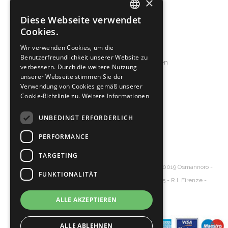
×
Herren
Diese Webseite verwendet
ITALIAN
Accessoires
Cookies.
ENGLISH
Service & Support
Wir verwenden Cookies, um die
Benutzerfreundlichkeit unserer Website zu
SPANISH
Allgemeine Geschäftsbedingungen
verbessern. Durch die weitere Nutzung
A78881
GERMAN
Frequently Asked Questions
unserer Webseite stimmen Sie der
Verwendung von Cookies gemäß unserer
Cookie-Richtlinie zu.
Weitere Informationen
About us
Produktion
UNBEDINGT ERFORDERLICH
Das Unternehemen
PERFORMANCE
Contact
TARGETING
Diva's Srl
Ledertasche großhandel
- Via Senna, 20 – 50019 Osmannoro -
FUNKTIONALITÄT
Sesto Fiorentino - Florence Italy - P.Iva 06154620485 - R.I. Firenze -
Cap.Soc. € 10.000
ALLE AKZEPTIEREN
ALLE ABLEHNEN