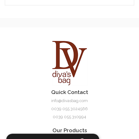
A1557B
Quick Contact
info@divasbag.com
0039 055 3024566
0039 055 310994
Our Products
Damen