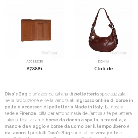
ACCESSORI
DONNA
A78881
Clotilde
Diva's Bag
è un'azienda italiana di
pelletteria
specializzata
nella produzione e nella vendita all'
ingrosso online di borse in
pelle e accessori di pelletteria
Made in Italy
. La nostra
sede è
Firenze
, città per antonomasia dell'antica arte pellettiera
italiana. Realizziamo
borse da donna a spalla, a tracolla, a
mano e da viaggio
e
borse da uomo per il tempo libero
e
da lavoro.
I prodotti
Diva's Bag
sono tutti in
vera pelle
e