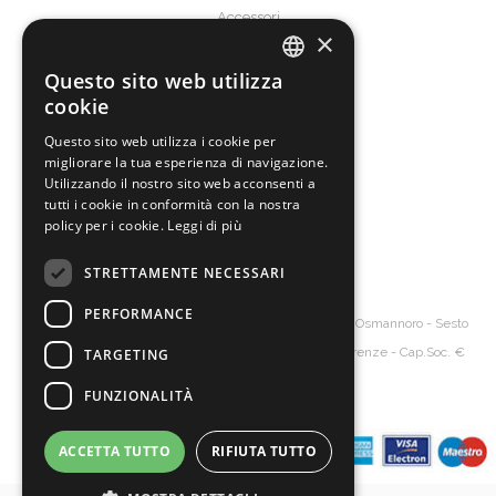
Accessori
×
Servizi & Supporto
Questo sito web utilizza
ITALIAN
Termini e condizioni
cookie
FAQ
ENGLISH
Questo sito web utilizza i cookie per
migliorare la tua esperienza di navigazione.
SPANISH
Su di noi
Utilizzando il nostro sito web acconsenti a
GERMAN
tutti i cookie in conformità con la nostra
Produzione
policy per i cookie.
Leggi di più
L'azienda
Contatti
STRETTAMENTE NECESSARI
PERFORMANCE
Diva's Srl
Ingrosso borse pelle
- Via Senna, 20 – 50019 Osmannoro - Sesto
Fiorentino - Florence Italy - P.Iva 06154620485 - R.I. Firenze - Cap.Soc. €
TARGETING
10.000
FUNZIONALITÀ
ACCETTA TUTTO
RIFIUTA TUTTO